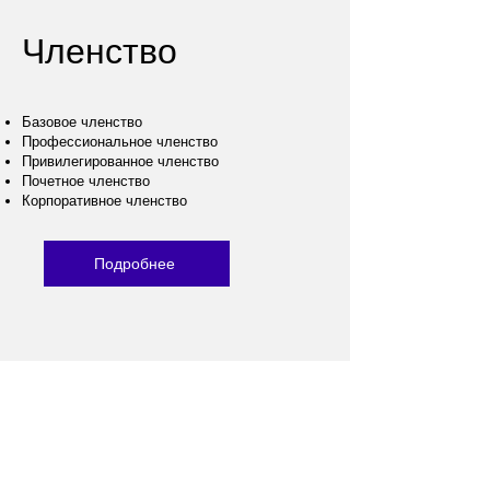
Членство
Базовое членство
Профессиональн
ое чл
енство
Привилегированное членство
Почетное членство
Корпоративное
членство
Подробнее