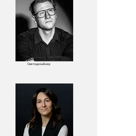
Дмитрий Кротков
Светодизайнер