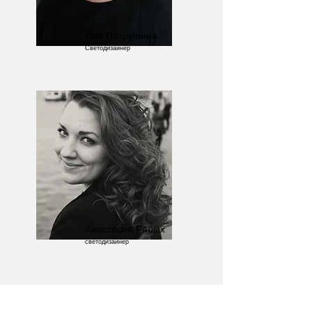
Яна Петрушина
Светодизайнер
Анастасия Рябых
светодизайнер