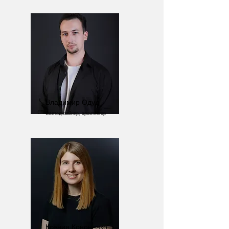
Владимир Одуд
Светодизайнер, архитектор
Ксения Кононенко