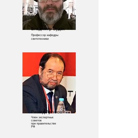
Владимир Будак
Профессор кафедры
светотехники
Рашид Артиков
Член экспертных
советов
при правительстве
РФ