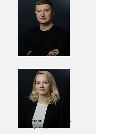
Сергей Сизый
Светодизайнер, дизайнер
Екатерина Космынина
Светодизайнер, светотехник