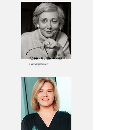
Ксения Ланикина
Светодизайнер