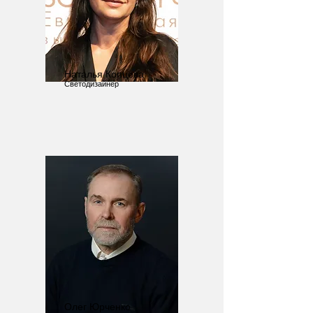
Наталья Копцева
Светодизайнер
Олег Юрченко